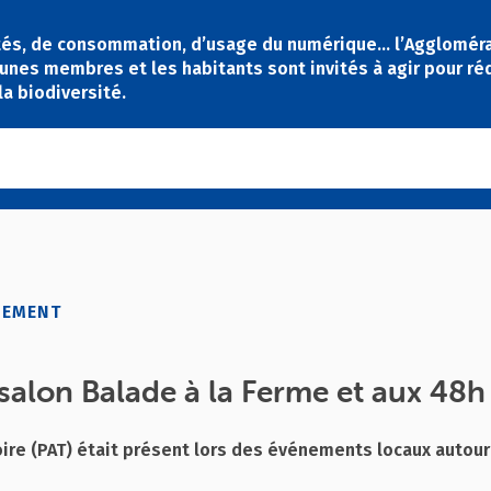
tés, de consommation, d’usage du numérique… l’Agglomér
unes membres et les habitants sont invités à agir pour ré
la biodiversité.
GEMENT
salon Balade à la Ferme et aux 48h 
oire (PAT) était présent lors des événements locaux autour 