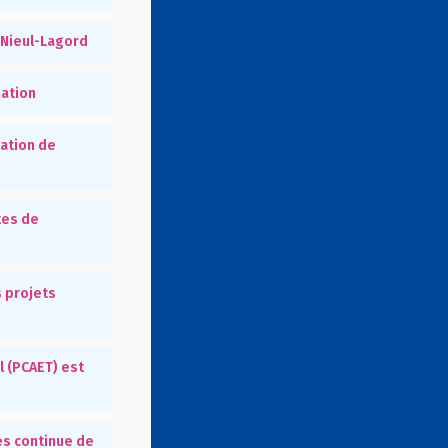
t Nieul-Lagord
sation
ration de
tes de
 projets
l (PCAET) est
es continue de