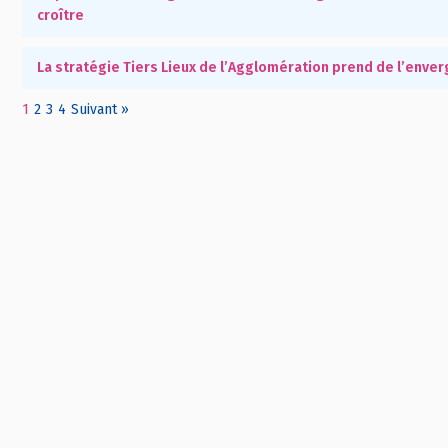
croître
La stratégie Tiers Lieux de l’Agglomération prend de l’enve
1
2
3
4
Suivant »