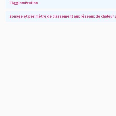
l’Agglomération
Zonage et périmètre de classement aux réseaux de chaleur 