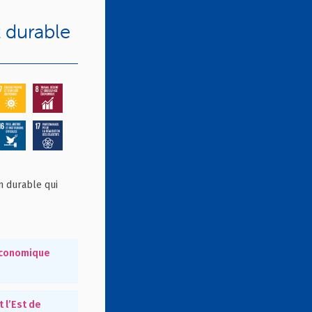
 durable
on durable qui
économique
 l’Est de